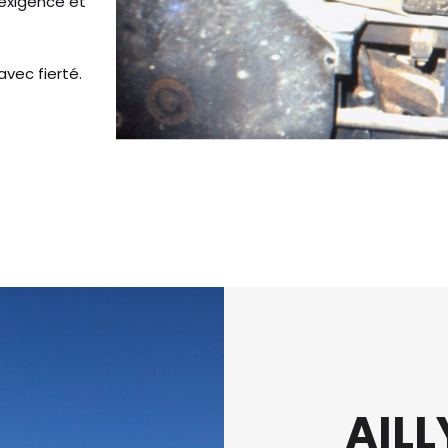
 exigence et
vec fierté.
AILL