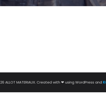
026 ALLOT MATERIAUX. Created with ❤ using WordPress and
K