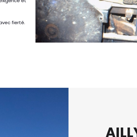
 exigence et
vec fierté.
AILL